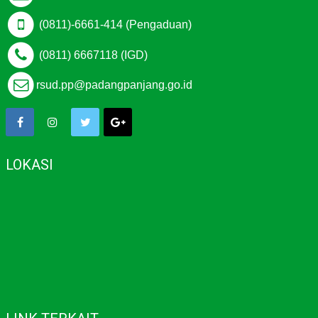
(0811)-6661-414 (Pengaduan)
(0811) 6667118 (IGD)
rsud.pp@padangpanjang.go.id
LOKASI