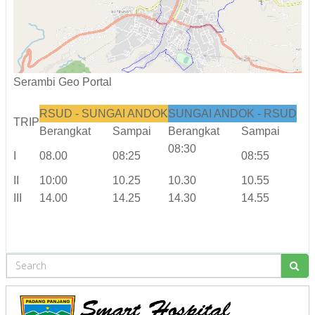
Serambi Geo Portal
RSUD - SUNGAI ANDOK
SUNGAI ANDOK - RSUD
TRIP
Berangkat
Sampai
Berangkat
Sampai
08:30
I
08.00
08:25
08:55
II
10:00
10.25
10.30
10.55
III
14.00
14.25
14.30
14.55