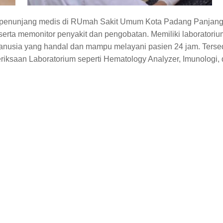
u penunjang medis di RUmah Sakit Umum Kota Padang Panjan
erta memonitor penyakit dan pengobatan. Memiliki laboratori
nusia yang handal dan mampu melayani pasien 24 jam. Terse
eriksaan Laboratorium seperti Hematology Analyzer, Imunologi, d