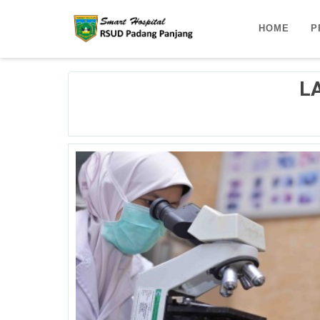
HOME
P
L