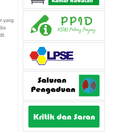
g
um yang
dia
ll.