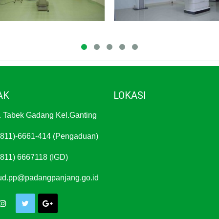
AK
LOKASI
. Tabek Gadang Kel.Ganting
811)-6661-414 (Pengaduan)
811) 6667118 (IGD)
ud.pp@padangpanjang.go.id