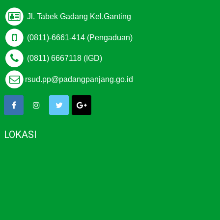
Jl. Tabek Gadang Kel.Ganting
(0811)-6661-414 (Pengaduan)
(0811) 6667118 (IGD)
rsud.pp@padangpanjang.go.id
LOKASI