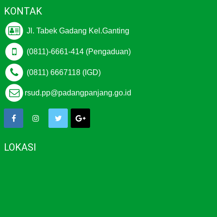
KONTAK
Jl. Tabek Gadang Kel.Ganting
(0811)-6661-414 (Pengaduan)
(0811) 6667118 (IGD)
rsud.pp@padangpanjang.go.id
LOKASI