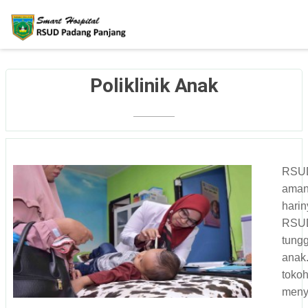
Poliklinik Anak
RSUD
aman 
harin
RSUD
tung
anak
toko
meny