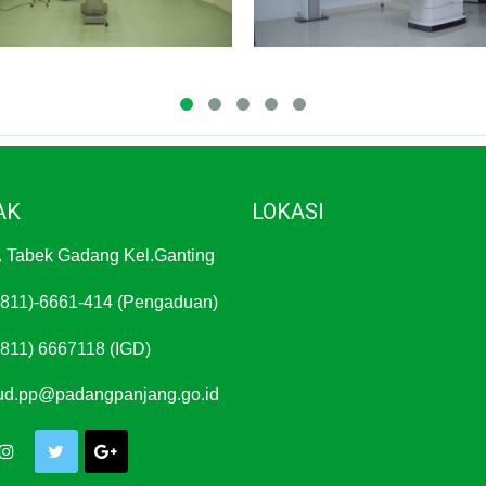
AK
LOKASI
. Tabek Gadang Kel.Ganting
811)-6661-414 (Pengaduan)
811) 6667118 (IGD)
ud.pp@padangpanjang.go.id