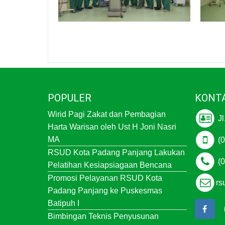
POPULER
KONT
Wirid Pagi Zakat dan Pembagian
Jl
Harta Warisan oleh Ust H Joni Nasri
MA
(0
RSUD Kota Padang Panjang Lakukan
(0
Pelatihan Kesiapsiagaan Bencana
Promosi Pelayanan RSUD Kota
rs
Padang Panjang ke Puskesmas
Batipuh I
Bimbingan Teknis Penyusunan